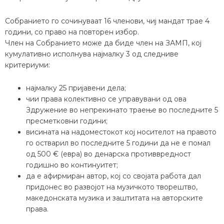
Собранието го сочинуваат 16 членови, чиј мандат трае 4
години, со право на повторен избор.
Член на Собранието може да биде член на ЗАМП, кој
кумулативно исполнува најмалку 3 од следниве
критериуми:
најмалку 25 пријавени дела;
чии права колективно се управувани од ова
Здружение во непрекинато траење во последните 5
пресметковни години;
висината на надоместокот кој носителот на правото
го остварил во последните 5 години да не е помал
од 500 € (евра) во денарска противвредност
годишно во континуитет;
да е афирмиран автор, кој со својата работа дал
придонес во развојот на музичкото творештво,
македонската музика и заштитата на авторските
права.