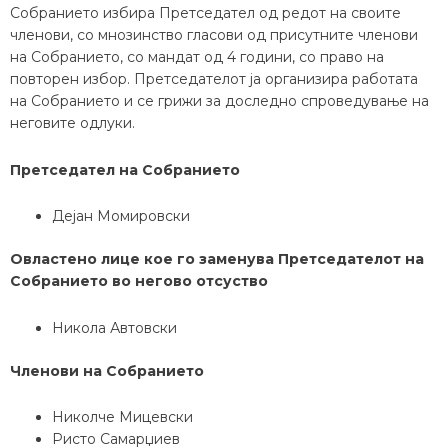
Собранието избира Претседател од редот на своите
членови, со мнозинство гласови од присутните членови
на Собранието, со мандат од 4 години, со право на
повторен избор. Претседателот ја организира работата
на Собранието и се грижи за доследно спроведување на
неговите одлуки.
Претседател на Собранието
Дејан Момировски
Овластено лице кое го заменува Претседателот на
Собранието во негово отсуство
Никола Автовски
Членови на Собранието
Николче Мицевски
Ристо Самарџиев