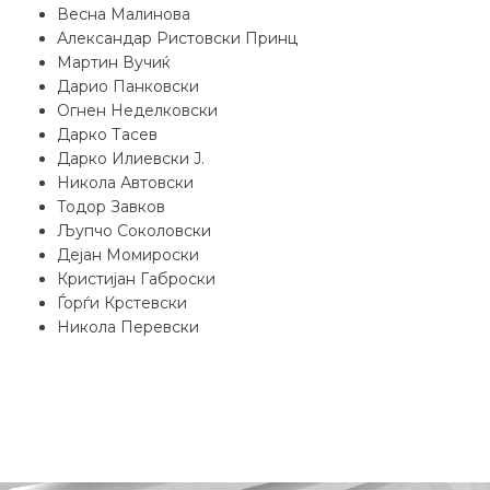
Весна Малинова
Александар Ристовски Принц
Мартин Вучиќ
Дарио Панковски
Огнен Неделковски
Дарко Тасев
Дарко Илиевски Ј.
Никола Автовски
Тодор Завков
Љупчо Соколовски
Дејан Момироски
Кристијан Габроски
Ѓорѓи Крстевски
Никола Перевски