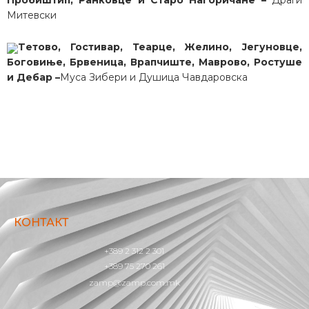
Митевски
Tетово, Гостивар, Теарце, Желино, Јегуновце,
Боговиње, Брвеница, Врапчиште, Маврово, Ростуше
и Дебар –
Муса Зибери и Душица Чавдаровска
КОНТАКТ
+389 2 312 2 301
+389 75 270 261
zamp@zamp.com.mk