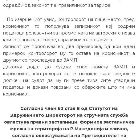
одредби од законот т.е. правилникот за тарифа.
По извршениот увид, контролорот на лице место, пред
корисникот го пополнува записникот кој содржи
податоци релевантни за пресметката на авторските права
кои се наплаќаат според правилникот за тарифа.
Записот се пополнува во два примерока, од кои еден
примерок контролорот му го остава на корисникот, а
другиот се проследува до ЗАМП.
Доколку дојде до судски спор помеѓу ЗАМП и
корисникот, контролорот кој е повикан како сведок е
должен на судот да му ги презентира сите утврдени
податоци и докази поврзани со обврските што ги има
корисникот.
Согласно член 62 став 8 од Статутот на
Здружението Директорот на стручната служба
овластува правни застапници, формира застапничка
мрежа на територија на Р.Македонија и слично,
согласно овластувањата на Претседателот на