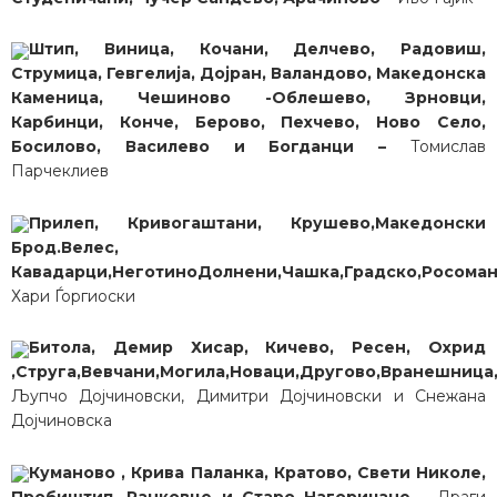
Штип, Виница, Кочани, Делчево, Радовиш,
Струмица, Гевгелија, Дојран, Валандово, Македонска
Каменица, Чешиново -Облешево, Зрновци,
Карбинци, Конче, Берово, Пехчево, Ново Село,
Босилово, Василево и Богданци –
Томислав
Парчеклиев
Прилеп, Кривогаштани, Крушево,Македонски
Брод.Велес,
Кавадарци,НеготиноДолнени,Чашка,Градско,Росоман
Хари Ѓоргиоски
Битола, Демир Хисар, Кичево, Ресен, Охрид
,Струга,Вевчани,Могила,Новаци,Другово,Вранешница,
Љупчо Дојчиновски, Димитри Дојчиновски и Снежана
Дојчиновска
Куманово , Крива Паланка, Кратово, Свети Николе,
Пробиштип, Ранковце и Старо Нагоричане –
Драги