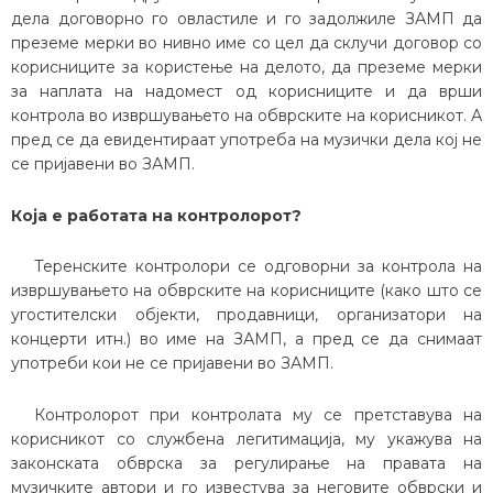
дела договорно го овластиле и го задолжиле ЗАМП да
преземе мерки во нивно име со цел да склучи договор со
корисниците за користење на делото, да преземе мерки
за наплата на надомест од корисниците и да врши
контрола во извршувањето на обврските на корисникот. А
пред се да евидентираат употреба на музички дела кој не
се пријавени во ЗАМП.
Која е работата на контролорот?
Теренските контролори се одговорни за контрола на
извршувањето на обврските на корисниците (како што се
угостителски објекти, продавници, организатори на
концерти итн.) во име на ЗАМП, а пред се да снимаат
употреби кои не се пријавени во ЗАМП.
Контролорот при контролата му се претставува на
корисникот со службена легитимација, му укажува на
законската обврска за регулирање на правата на
музичките автори и го известува за неговите обврски и