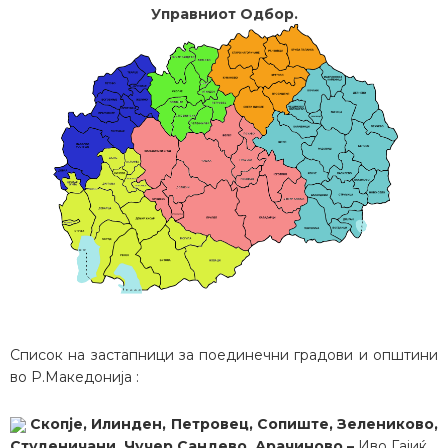
Управниот Одбор.
Список на застапници за поединечни градови и општини
во Р.Македонија :
Скопје, Илинден, Петровец, Сопиште, Зелениково,
Студеничани, Чучер Сандево, Арачиново –
Иво Гајиќ