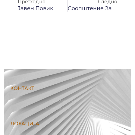
Претходно
Следно
Јавен Повик
Соопштение За Јавност
КОНТАКТ
+389 2 312 2 301
zamp@zamp.com.mk
ЛОКАЦИЈА