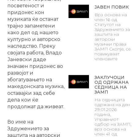
посветеност и
ЈАВЕН ПОВИК
придонес кон
Врз основа на
музиката ќе останат
член 16 од
Статутот на
трајно запаметени
Здружението за
како дел од нашето
заштита на
културно и авторско
авторски
музички права
наследство. Преку
ЗАМП Скопје, се
својата работа, Владо
повикуваат
членовите
Јаневски даде
значаен придонес во
развојот и
ЗАКЛУЧОЦИ
збогатувањето на
ОД ОДРЖАНА
македонската музика,
СЕДНИЦА НА
ЗАМП
оставајќи зад себе
дела кои ќе
На седницата
одржана на ден
продолжат да живеат.
29.01.2026
година,
Управниот
Во име на
одбор на ЗАМП,
Здружението за
врз основа на
член 41 од
заштита на авторски