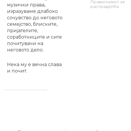
Правилникот за
музички права,
распределба
изразуваме длабоко
сочувство до неговото
семејство, блиските,
пријателите,
соработниците и сите
почитувачи на
неговото дело.
Нека му е вечна слава
и почит.
Prev
Nex