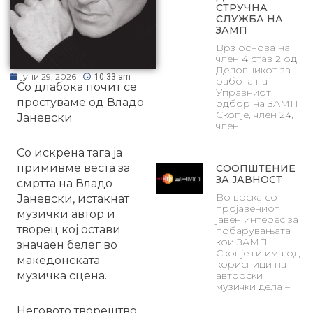
СТРУЧНА
СЛУЖБА НА
ЗАМП
Врз основа на
член 4 став 2 од
Деловникот за
јуни 29, 2026
10:33 am
работа на
Со длабока почит се
Управниот
простуваме од Владо
одбор на ЗАМП
Скопје, член 24,
Јаневски
член
Со искрена тага ја
примивме веста за
СООПШТЕНИЕ
ЗА ЈАВНОСТ
смртта на Владо
Во врска со
Јаневски, истакнат
пројавениот
музички автор и
јавен интерес за
творец кој остави
побарувањата
кои ЗАМП
значаен белег во
Скопје ги има од
македонската
корисници на
музичка сцена.
авторски
музички дела –
Неговото творештво,