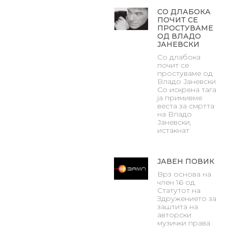
СО ДЛАБОКА
ПОЧИТ СЕ
ПРОСТУВАМЕ
ОД ВЛАДО
ЈАНЕВСКИ
Со длабока
почит се
простуваме од
Владо Јаневски
Со искрена тага
ја примивме
веста за смртта
на Владо
Јаневски,
истакнат
ЈАВЕН ПОВИК
Врз основа на
член 16 од
Статутот на
Здружението за
заштита на
авторски
музички права