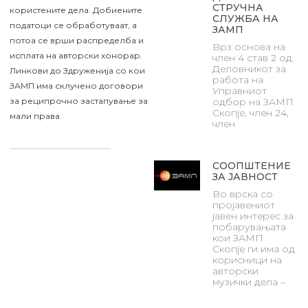
СТРУЧНА
користените дела. Добиените
СЛУЖБА НА
податоци се обработуваат, а
ЗАМП
потоа се врши распределба и
Врз основа на
исплата на авторски хонорар.
член 4 став 2 од
Деловникот за
Линкови до Здруженија со кои
работа на
ЗАМП има склучено договори
Управниот
за реципрочно застапување за
одбор на ЗАМП
Скопје, член 24,
мали права
член
СООПШТЕНИЕ
ЗА ЈАВНОСТ
Во врска со
пројавениот
јавен интерес за
побарувањата
кои ЗАМП
Скопје ги има од
корисници на
авторски
музички дела –