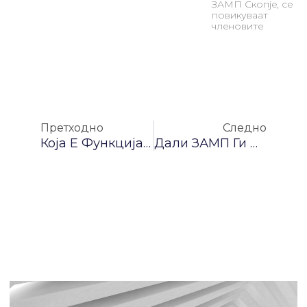
ЗАМП Скопје, се
повикуваат
членовите
Prev
Nex
Претходно
Следно
Која Е Функцијата На ЗАМП?
Дали ЗАМП Ги Штити Само Домашните Автори?