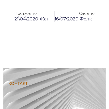
Prev
Nex
Претходно
Следно
21\04\2020 Жан Мишел Жар : „Уметноста И Културата Се Во Можност Да Го Предводат Закрепнувањето На Светот Од Кризата„
16/07/2020 Фолклорот – Нашето Антрополошко Огниште („Песните Се Нивен Незаборав“ Од Кирил Тодевски И Марија Велковска)
КОНТАКТ
+389 2 312 2 301
zamp@zamp.com.mk