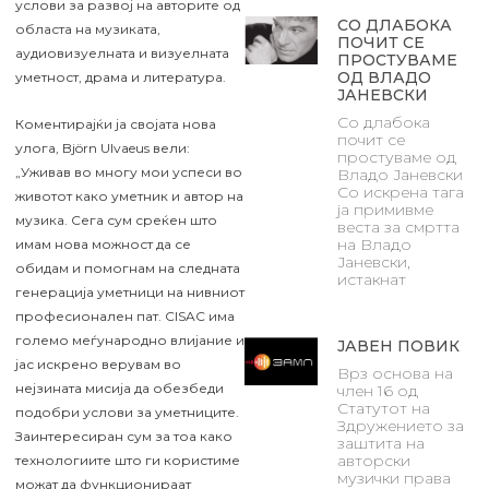
услови за развој на авторите од
СО ДЛАБОКА
областа на музиката,
ПОЧИТ СЕ
аудиовизуелната и визуелната
ПРОСТУВАМЕ
ОД ВЛАДО
уметност, драма и литература.
ЈАНЕВСКИ
Со длабока
Коментирајќи ја својата нова
почит се
улога, Björn Ulvaeus вели:
простуваме од
„Уживав во многу мои успеси во
Владо Јаневски
Со искрена тага
животот како уметник и автор на
ја примивме
музика. Сега сум среќен што
веста за смртта
на Владо
имам нова можност да се
Јаневски,
обидам и помогнам на следната
истакнат
генерација уметници на нивниот
професионален пат. CISAC има
големо меѓународно влијание и
ЈАВЕН ПОВИК
јас искрено верувам во
Врз основа на
нејзината мисија да обезбеди
член 16 од
Статутот на
подобри услови за уметниците.
Здружението за
Заинтересиран сум за тоа како
заштита на
авторски
технологиите што ги користиме
музички права
можат да функционираат