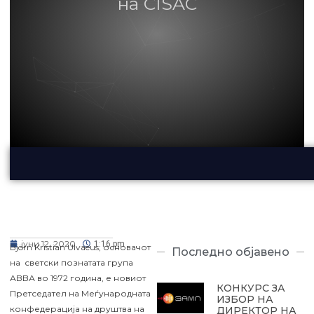
на CISAC
јуни 12, 2020
1:16 pm
Björn Kristian Ulvaeus, основачот
Последно објавено
на светски познатата група
АBBА во 1972 година, е новиот
КОНКУРС ЗА
Претседател на Меѓународната
ИЗБОР НА
конфедерација на друштва на
ДИРЕКТОР НА