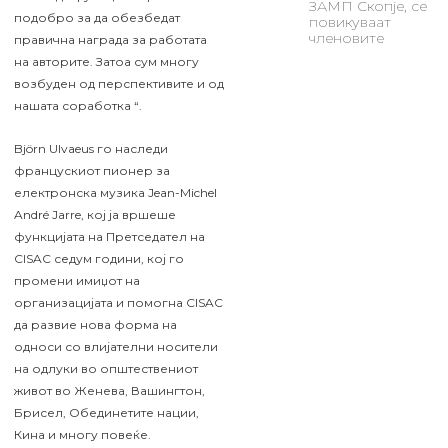
ЗАМП Скопје, се
подобро за да обезбедат
повикуваат
членовите
правична награда за работата
на авторите. Затоа сум многу
возбуден од перспективите и од
нашата соработка “.
Björn Ulvaeus го наследи
францускиот пионер за
електронска музика Jean-Michel
André Jarre, кој ја вршеше
функцијата на Претседател на
CISAC седум години, кој го
промени имиџот на
организацијата и помогна CISAC
да развие нова форма на
односи со влијателни носители
на одлуки во општествениот
живот во Женева, Вашингтон,
Брисел, Обединетите нации,
Кина и многу повеќе.