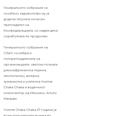
Генералното собрание со
особено задоволство му ја
додели титулата почесен
претседател на
Конфедерацијата, со надеж дека
соработката ќе продолжи.
Генералното собрание на
CISAC ги избра и
потпретседателите на
организацијата: светски позната
јужноафриканска пејачка,
текстописец, актерка,
хуманистка и учителка Yvonne
Chaka Chaka и водечкиот
композитор од Мексико, Arturo
Márquez.
Yvonne Chaka Chaka 27 години ја
води популарната музика во