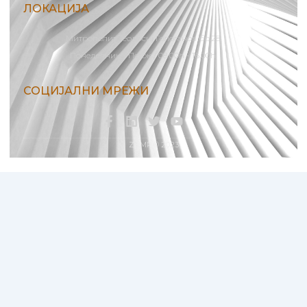
ЛОКАЦИЈА
Митрополит Теодосиј Гологанов бр.28
Понеделник - Петок / 08:00h - 16.00h
СОЦИЈАЛНИ МРЕЖИ
F
L
T
Y
a
i
w
o
c
n
i
u
ZAMP © 2023
e
k
t
t
b
e
t
u
o
d
e
b
o
i
r
e
k
n
-
f