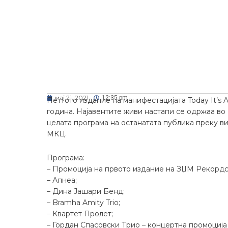
мај 21, 2021
12:35 pm
Петтото издание на манифестацијата Today It’s All
година. Најавентите живи настапи се одржаа в
целата програма на останатата публика преку в
МКЦ.
Програма:
– Промоција на првото издание на ЗЏМ Рекордс, D
– Апнеа;
– Дина Јашари Бенд;
– Bramha Amity Trio;
– Квартет Пролет;
– Гордан Спасовски Трио – концертна промоција