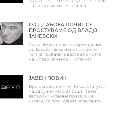
ЗАМП Скопје ги има од корисници
на авторски музички дела –
СО ДЛАБОКА ПОЧИТ СЕ
ПРОСТУВАМЕ ОД ВЛАДО
ЈАНЕВСКИ
Со длабока почит се простуваме
од Владо Јаневски Со искрена
тага ја примивме веста за смртта
на Владо Јаневски, истакнат
ЈАВЕН ПОВИК
Врз основа на член 16 од Статутот
на Здружението за заштита на
авторски музички права ЗАМП
Скопје, се повикуваат членовите
Next