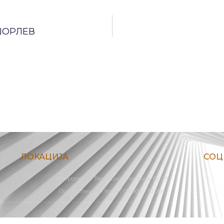
 ЏОРЛЕВ
ЛОКАЦИЈА
СОЦ
Митрополит Теодосиј Гологанов бр.28
Понеделник - Петок / 08:00h - 16.00h