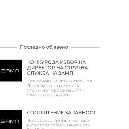
Последно објавено
КОНКУРС ЗА ИЗБОР НА
ДИРЕКТОР НА СТРУЧНА
СЛУЖБА НА ЗАМП
Врз основа на член 4 став 2 од
Деловникот за работа на
Управниот одбор на ЗАМП
Скопје, член 24, член
СООПШТЕНИЕ ЗА ЈАВНОСТ
Во врска со пројавениот јавен
интерес за побарувањата кои